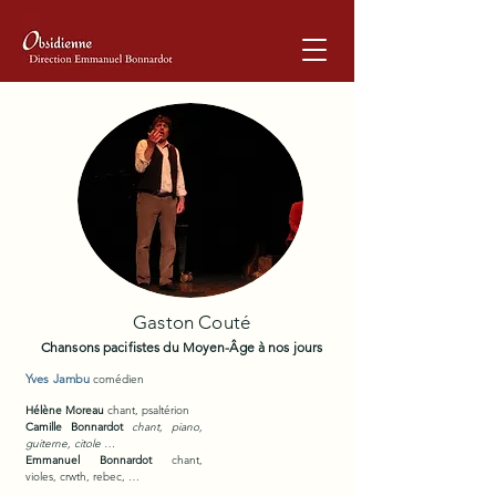
Gaston Couté
Chansons pacifistes du Moyen-Âge à nos jours
Yves Jambu
comédien
Hélène Moreau
chant, psaltérion
Camille
Bonnardot
c
hant, piano,
guiterne, citole …
Emmanuel Bon
nardot
chant,
violes, crwth, rebec, …