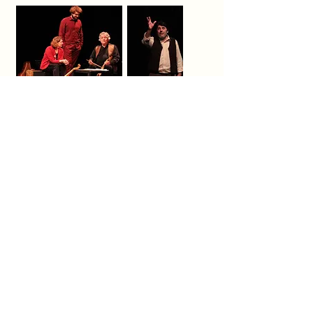
photos Hervé Letourneur
Obsidienne
ensemble.obsidienne@orange.fr