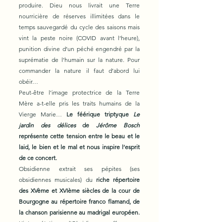
produire. Dieu nous livrait une Terre
nourricière de réserves illimitées dans le
temps sauvegardé du cycle des saisons mais
vint la peste noire (COVID avant l’heure),
punition divine d’un péché engendré par la
suprématie de l’humain sur la nature. Pour
commander la nature il faut d’abord lui
obéir…
Peut-être l’image protectrice de la Terre
Mère a-t-elle pris les traits humains de la
Vierge Marie…
Le féérique triptyque
Le
jardin des délices
de
Jérôme Bosch
représente cette tension entre le beau et le
laid, le bien et le mal et nous inspire l’esprit
de ce concert.
Obsidienne extrait ses pépites (ses
obsidiennes musicales) du
riche répertoire
des XVème et XVIème siècles de la cour de
Bourgogne au répertoire franco flamand, de
la chanson parisienne au madrigal européen.