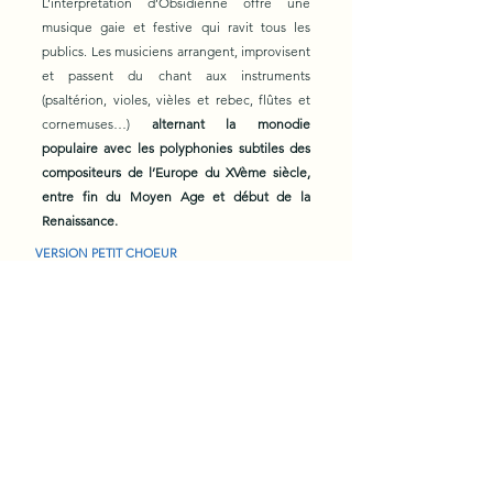
L’interprétation d’Obsidienne offre une
musique gaie et festive qui ravit tous les
publics. Les musiciens arrangent, improvisent
et passent du chant aux instruments
(psaltérion, violes, vièles et rebec, flûtes et
cornemuses…)
alternant la monodie
populaire avec les polyphonies subtiles des
compositeurs de l’Europe du XVème siècle,
entre fin du Moyen Age et début de la
Renaissance.
VERSION PETIT CHOEUR
Florence Jacquemart
ch
ant, flûtes et cornemuses, …
Hélène Moreau
chant, psaltérion, organetto…
Camille Bonnardot
chant, citole, vihuela, cornet,…
Ludovic Montet
chant, tympanon, percussions…
Emmanuel Bonnardot
chant, vièles à archet, vièle à roue,
corne, cornet…
et
Colin Bonnardot
chant, percussions…
Barnabé Janin
chant, récit, vihuela…
Pierre Bourhis
chant, récit
Pierre Tessier
chant, récit
dans une VERSION GRAND CHOEUR