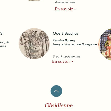
4 musicien·nes
En savoir +
ES
Ode à Bacchus
Carmina Burana,
son, de
banquet à la cour de Bourgogne
onies
5 ou 9 musicien·nes
En savoir +
Obsidienne