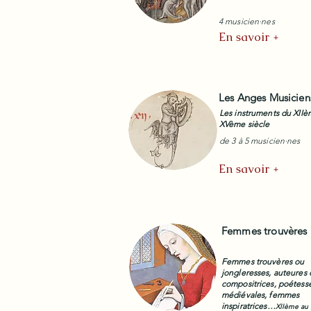
4 musicien·nes
En savoir +
Les Anges Musicien
Les instruments du XIIè
XVème siècle
de 3 à 5 musicien·nes
En savoir +
Femmes trouvères
Femmes trouvères ou
jongleresses, auteures 
compositrices, poétess
médiévales, femmes
inspiratrices…
XIIème au 