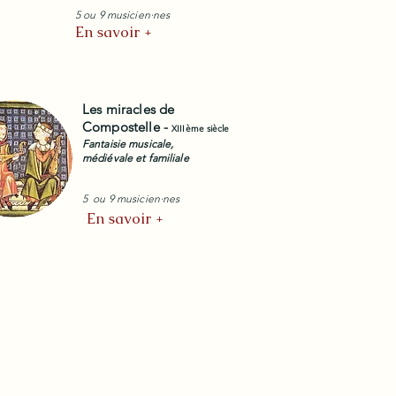
5 ou 9 musicien·nes
En savoir +
Les miracles de
Compostelle -
XIIIème siècle
Fantaisie musicale,
médiévale et familiale
5 ou 9 musicien·nes
En savoir +