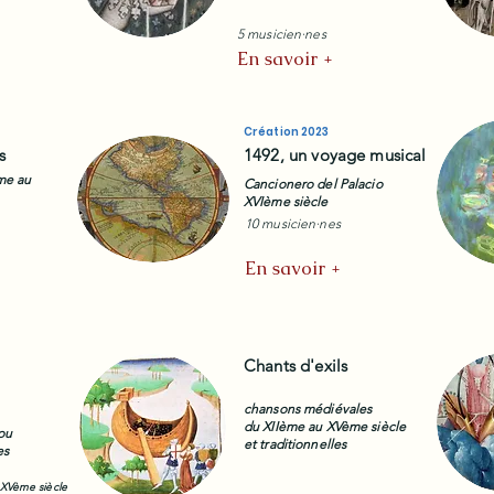
5 musicien·nes
En savoir +
Création 2023
s
1492, un voyage musical
me au
Cancionero del Palacio
XVIème siècle
10 musicien·nes
En savoir +
Chants d'exils
chansons médiévales
du XIIème au XVème siècle
ou
et traditionnelles
es
XVème siècle