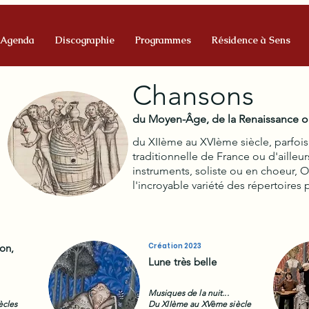
Agenda
Discographie
Programmes
Résidence à Sens
Chansons
du Moyen-Âge, de la Renaissance ou
du XIIème au XVIème
siècle, parfo
traditionnelle de France ou d'aille
instruments, soliste ou en choeur, O
l'incroyable variété des répertoires
Création 2023
on,
Lune très belle
Musiques de la nuit...
ècles
Du XIIème au XVème siècle